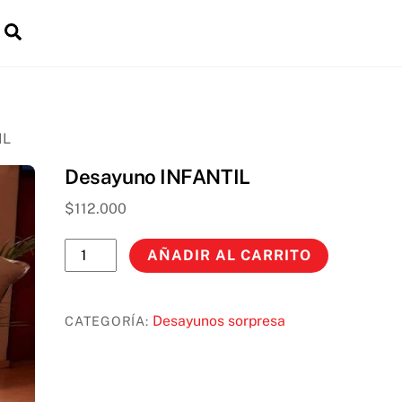
Back
Cart
Search
To
Top
IL
Desayuno INFANTIL
$
112.000
Desayuno
AÑADIR AL CARRITO
INFANTIL
cantidad
Desayunos sorpresa
CATEGORÍA: