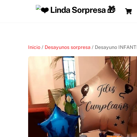
Skip
to
content
Inicio
/
Desayunos sorpresa
/ Desayuno INFANT